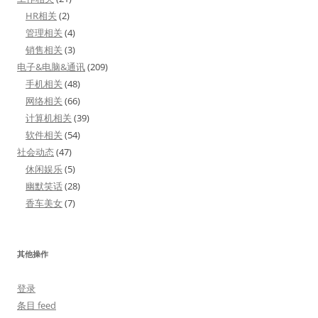
HR相关
(2)
管理相关
(4)
销售相关
(3)
电子&电脑&通讯
(209)
手机相关
(48)
网络相关
(66)
计算机相关
(39)
软件相关
(54)
社会动态
(47)
休闲娱乐
(5)
幽默笑话
(28)
香车美女
(7)
其他操作
登录
条目 feed