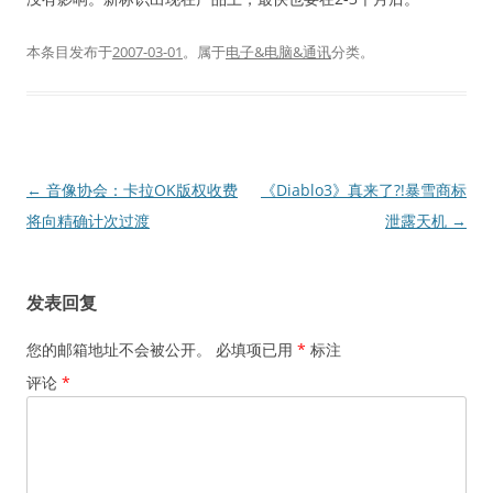
本条目发布于
2007-03-01
。属于
电子&电脑&通讯
分类。
文
←
音像协会：卡拉OK版权收费
《Diablo3》真来了?!暴雪商标
章
将向精确计次过渡
泄露天机
→
导
航
发表回复
您的邮箱地址不会被公开。
必填项已用
*
标注
评论
*