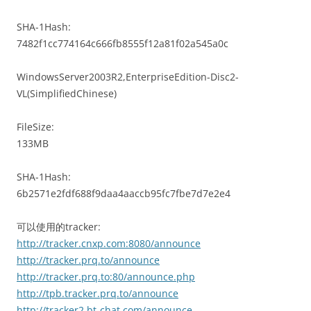
SHA-1Hash:
7482f1cc774164c666fb8555f12a81f02a545a0c
WindowsServer2003R2,EnterpriseEdition-Disc2-
VL(SimplifiedChinese)
FileSize:
133MB
SHA-1Hash:
6b2571e2fdf688f9daa4aaccb95fc7fbe7d7e2e4
可以使用的tracker:
http://tracker.cnxp.com:8080/announce
http://tracker.prq.to/announce
http://tracker.prq.to:80/announce.php
http://tpb.tracker.prq.to/announce
http://tracker2.bt-chat.com/announce