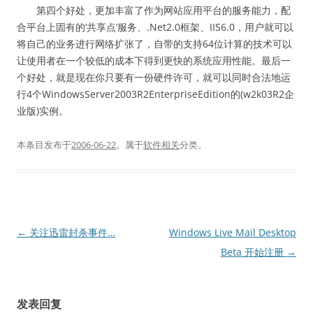
第四个好处，更加丰富了作为网站应用平台的服务能力，配
合平台上固有的‘共享点’服务、.Net2.0框架、IIS6.0，用户就可以
将自己的业务进行网络扩张了，自带的支持64位计算的技术可以
让使用者在一个较低的成本下得到更快的系统应用性能。最后一
个好处，就是现在你只要有一份硬件许可，就可以同时合法地运
行4个WindowsServer2003R2EnterpriseEdition的(w2k03R2企
业版)实例。
本条目发布于
2006-06-22
。属于
软件相关
分类。
文
←
关注迅雷封杀事件…
Windows Live Mail Desktop
章
Beta 开始注册
→
导
航
发表回复